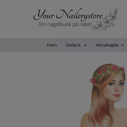
Hem
Gellack
Akrylnaglar