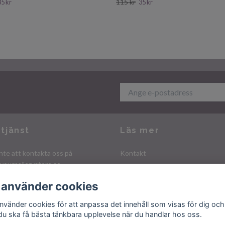
115 kr
35 kr
35 kr
tjänst
Läs mer
nte att kontakta oss på
Kontakt
yournailerystore.se
Köpvillkor
Integritetspolicy
 använder cookies
använder cookies för att anpassa det innehåll som visas för dig och
 du ska få bästa tänkbara upplevelse när du handlar hos oss.