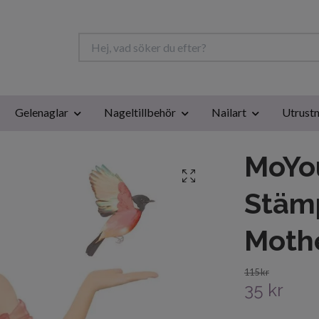
Gelenaglar
Nageltillbehör
Nailart
Utrustn
MoYo
Stämp
Mothe
115 kr
35 kr