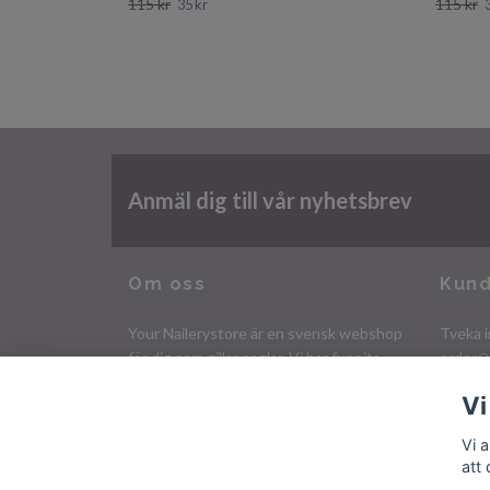
115 kr
115 kr
35 kr
Anmäl dig till vår nyhetsbrev
Om oss
Kund
Your Nailerystore är en svensk webshop
Tveka i
för dig som gillar naglar. Vi har funnits
order@
sedan 2009 och har ett stort utbud av
Vi
nagelprodukter och tillbehör!
Organisationsnr. 750701-4806
Vi 
att