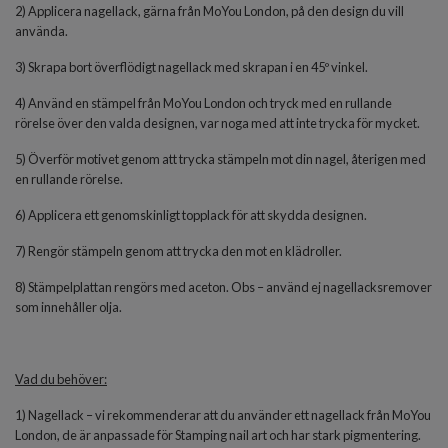
2) Applicera nagellack, gärna från MoYou London, på den design du vill
använda.
3) Skrapa bort överflödigt nagellack med skrapan i en 45º vinkel.
4) Använd en stämpel från MoYou London och tryck med en rullande
rörelse över den valda designen, var noga med att inte trycka för mycket.
5) Överför motivet genom att trycka stämpeln mot din nagel, återigen med
en rullande rörelse.
6) Applicera ett genomskinligt topplack för att skydda designen.
7) Rengör stämpeln genom att trycka den mot en klädroller.
8) Stämpelplattan rengörs med aceton. Obs – använd ej nagellacksremover
som innehåller olja.
Vad du behöver:
1) Nagellack – vi rekommenderar att du använder ett nagellack från MoYou
London, de är anpassade för Stamping nail art och har stark pigmentering.