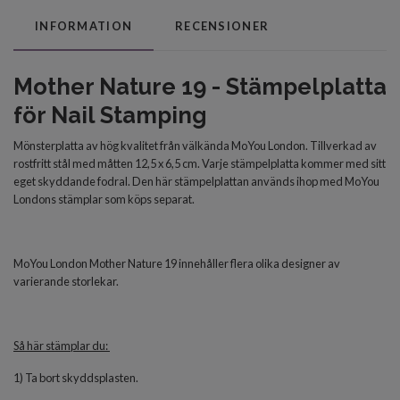
INFORMATION
RECENSIONER
Mother Nature 19 - Stämpelplatta
för Nail Stamping
Mönsterplatta av hög kvalitet från välkända MoYou London. Tillverkad av
rostfritt stål med måtten 12,5 x 6,5 cm. Varje stämpelplatta kommer med sitt
eget skyddande fodral. Den här stämpelplattan används ihop med MoYou
Londons stämplar som köps separat.
MoYou London Mother Nature 19 innehåller flera olika designer av
varierande storlekar.
Så här stämplar du:
1) Ta bort skyddsplasten.