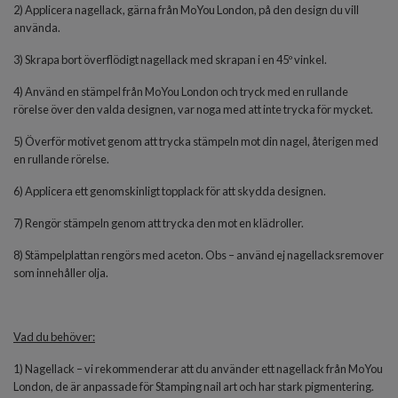
2) Applicera nagellack, gärna från MoYou London, på den design du vill
använda.
3) Skrapa bort överflödigt nagellack med skrapan i en 45º vinkel.
4) Använd en stämpel från MoYou London och tryck med en rullande
rörelse över den valda designen, var noga med att inte trycka för mycket.
5) Överför motivet genom att trycka stämpeln mot din nagel, återigen med
en rullande rörelse.
6) Applicera ett genomskinligt topplack för att skydda designen.
7) Rengör stämpeln genom att trycka den mot en klädroller.
8) Stämpelplattan rengörs med aceton. Obs – använd ej nagellacksremover
som innehåller olja.
Vad du behöver:
1) Nagellack – vi rekommenderar att du använder ett nagellack från MoYou
London, de är anpassade för Stamping nail art och har stark pigmentering.