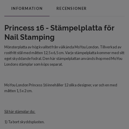
INFORMATION
RECENSIONER
Princess 16 - Stämpelplatta för
Nail Stamping
Mönsterplatta av hög kvalitet från välkända MoYou London. Tillverkad av
rostfritt stål med måtten 12,5 x 6,5 cm. Varje stämpelplatta kommer med sitt
eget skyddande fodral. Den här stämpelplattan används ihop med MoYou
Londons stämplar som köps separat.
MoYou London Princess 16 innehåller 12 olika designer, var och en med
måtten 1,5 x 2 cm.
Så här stämplar du:
1) Ta bort skyddsplasten.