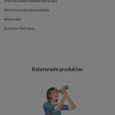
2) MoYou London stämpel och skrapa.
3) MoYou London Stämpelplatta.
4) Klädroller
5) Aceton + Nail wipes