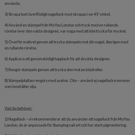
använda.
3) Skrapa bort överflödigt nagellack med skrapan i en 45º vinkel.
4) Använd en stämpel från MoYou London och tryck med en rullande
rörelse över den valda designen, var noga med att inte trycka för mycket.
5) Överför motivet genom att trycka stämpeln mot din nagel, återigen med
en rullande rörelse.
6) Applicera ett genomskinligt topplack för att skydda designen.
7) Rengör stämpeln genom att trycka den mot en klädroller.
8) Stämpelplattan rengörs med aceton. Obs – använd ej nagellacksremover
som innehåller olja.
Vad du behöver:
1) Nagellack – vi rekommenderar att du använder ett nagellack från MoYou
London, de är anpassade för Stamping nail art och har stark pigmentering.