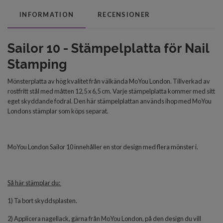
INFORMATION
RECENSIONER
Sailor 10 - Stämpelplatta för Nail
Stamping
Mönsterplatta av hög kvalitet från välkända MoYou London. Tillverkad av
rostfritt stål med måtten 12,5 x 6,5 cm. Varje stämpelplatta kommer med sitt
eget skyddande fodral. Den här stämpelplattan används ihop med MoYou
Londons stämplar som köps separat.
MoYou London Sailor 10 innehåller en stor design med flera mönster i.
Så här stämplar du:
1) Ta bort skyddsplasten.
2) Applicera nagellack, gärna från MoYou London, på den design du vill