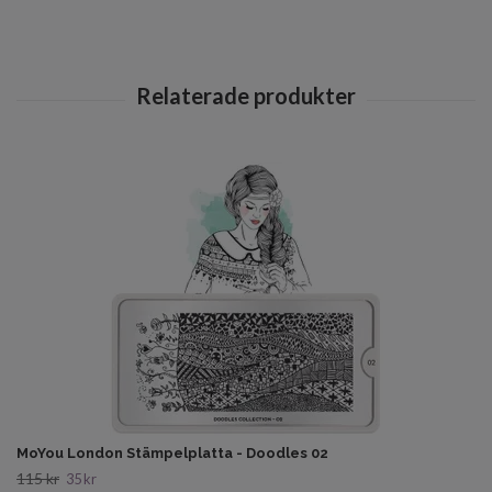
MoYou London Stämpelplatta - Doodles 02
115 kr
35 kr