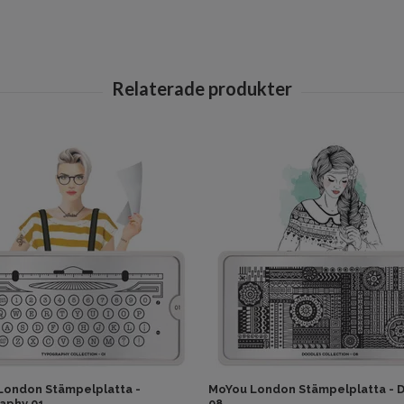
London Stämpelplatta -
MoYou London Stämpelplatta - 
aphy 01
08