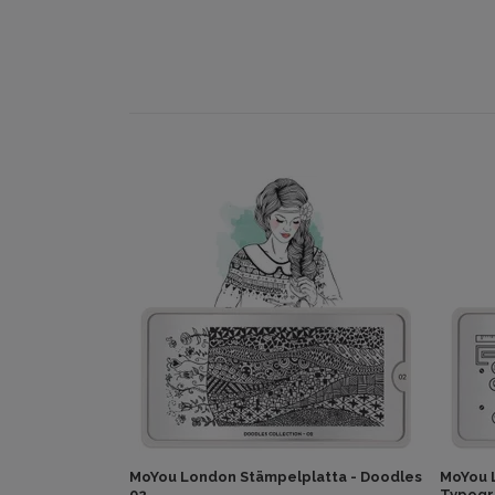
MoYou London Stämpelplatta - Doodles
MoYou 
02
Typogr