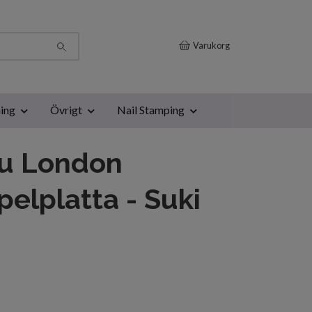
Varukorg
ing
Övrigt
Nail Stamping
u London
elplatta - Suki