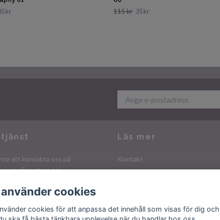
115 kr
35 kr
35 kr
tjänst
Läs mer
nte att kontakta oss på
Kontakt
yournailerystore.se
Köpvillkor
Integritetspolicy
 använder cookies
använder cookies för att anpassa det innehåll som visas för dig och
 du ska få bästa tänkbara upplevelse när du handlar hos oss.