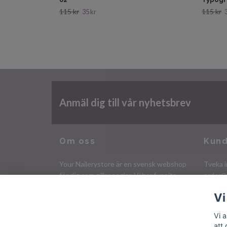
115 kr
115 kr
35 kr
Anmäl dig till vår nyhetsbrev
Om oss
Kund
Your Nailerystore är en svensk webshop
Tveka i
för dig som gillar naglar. Vi har funnits
order@
sedan 2009 och har ett stort utbud av
Vi
nagelprodukter och tillbehör!
Organisationsnr. 750701-4806
Vi 
att