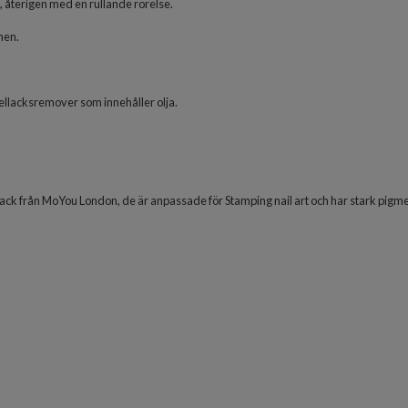
 återigen med en rullande rörelse.
nen.
ellacksremover som innehåller olja.
ack från MoYou London, de är anpassade för Stamping nail art och har stark pigme