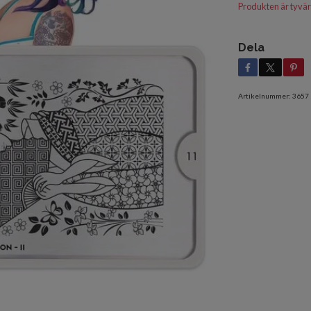
Produkten är tyvärr s
Dela
Artikelnummer:
3657