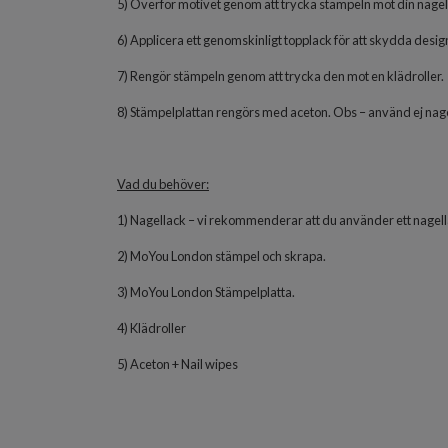
5) Överför motivet genom att trycka stämpeln mot din nagel,
6) Applicera ett genomskinligt topplack för att skydda desig
7) Rengör stämpeln genom att trycka den mot en klädroller.
8) Stämpelplattan rengörs med aceton. Obs – använd ej nag
Vad du behöver:
1) Nagellack – vi rekommenderar att du använder ett nagell
2) MoYou London stämpel och skrapa.
3) MoYou London Stämpelplatta.
4) Klädroller
5) Aceton + Nail wipes