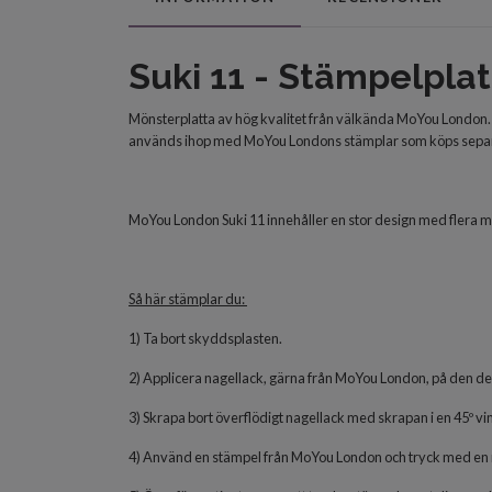
Suki 11 - Stämpelplat
Mönsterplatta av hög kvalitet från välkända MoYou London. 
används ihop med MoYou Londons stämplar som köps separ
MoYou London Suki 11 innehåller en stor design med flera mö
Så här stämplar du:
1) Ta bort skyddsplasten.
2) Applicera nagellack, gärna från MoYou London, på den de
3) Skrapa bort överflödigt nagellack med skrapan i en 45º vi
4) Använd en stämpel från MoYou London och tryck med en ru