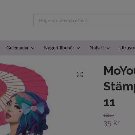
Gelenaglar
Nageltillbehör
Nailart
Utrustn
MoYo
Stämp
11
115 kr
35 kr