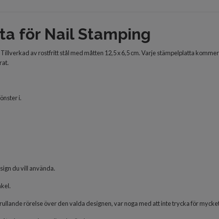
ta för Nail Stamping
Tillverkad av rostfritt stål med måtten 12,5 x 6,5 cm. Varje stämpelplatta komme
at.
nster i.
sign du vill använda.
nkel.
llande rörelse över den valda designen, var noga med att inte trycka för mycket