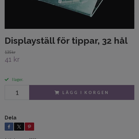
Displayställ för tippar, 32 hål
135 kr
41 kr
I lager.
LÄGG I KORGEN
Dela