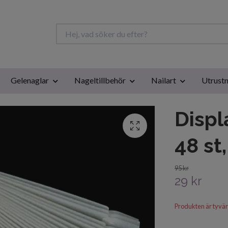
Gelenaglar
Nageltillbehör
Nailart
Utrustn
Displ
48 st
95 kr
29 kr
Produkten är tyvärr s