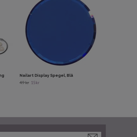
95 kr
29 kr
ing
Nailart Display Spegel, Blå
49 kr
15 kr