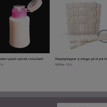
ska i plast 150 ml, rosa kant
Displaytippar 3-stegs, 50 st på r
135 kr
 kr
41 kr