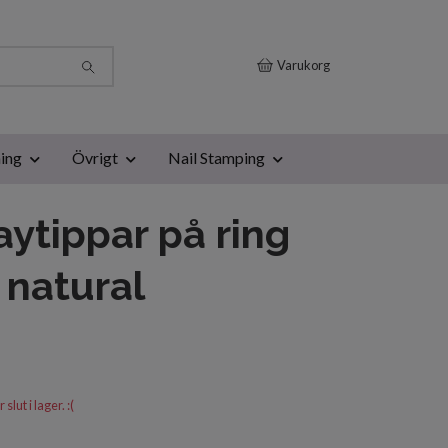
Varukorg
ing
Övrigt
Nail Stamping
aytippar på ring
, natural
lut i lager. :(