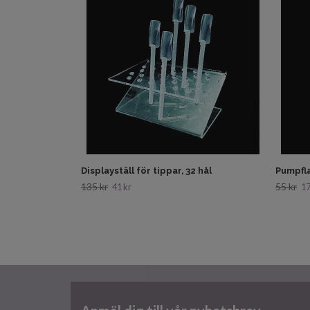
Displayställ för tippar, 32 hål
Pumpfla
135 kr
55 kr
41 kr
17