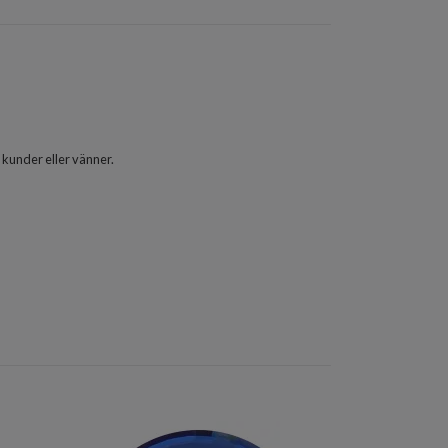
 kunder eller vänner.
Displaytippar på