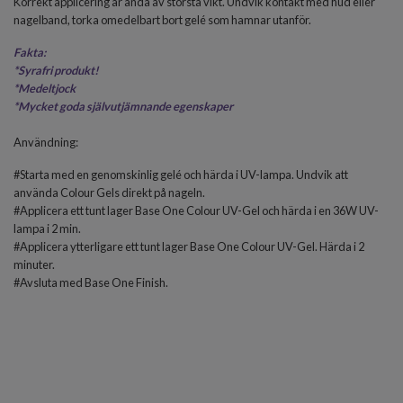
Korrekt applicering är ändå av största vikt. Undvik kontakt med hud eller
nagelband, torka omedelbart bort gelé som hamnar utanför.
Fakta:
*
Syrafri produkt!
*Medeltjock
*
Mycket goda självutjämnande egenskaper
Användning:
#Starta med en genomskinlig gelé och härda i UV-lampa. Undvik att
använda Colour Gels direkt på nageln.
#Applicera ett tunt lager Base One Colour UV-Gel och härda i en 36W UV-
lampa i 2 min.
#Applicera ytterligare ett tunt lager Base One Colour UV-Gel. Härda i 2
minuter.
#Avsluta med
Base One Finish
.