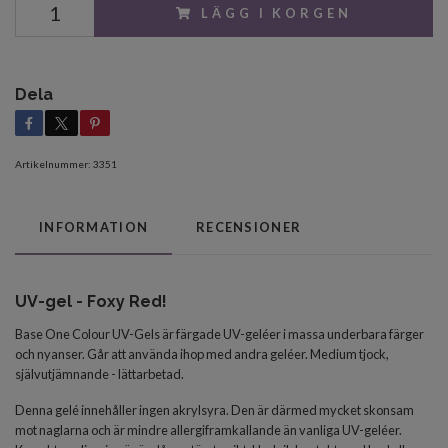
LÄGG I KORGEN
Dela
Artikelnummer:
3351
INFORMATION
RECENSIONER
UV-gel - Foxy Red!
Base One Colour UV-Gels är färgade UV-geléer i massa underbara färger
och nyanser. Går att använda ihop med andra geléer.
Medium tjock,
självutjämnande - lättarbetad.
Denna gelé innehåller ingen akrylsyra. Den är därmed mycket skonsam
mot naglarna och är mindre allergiframkallande än vanliga UV-geléer.