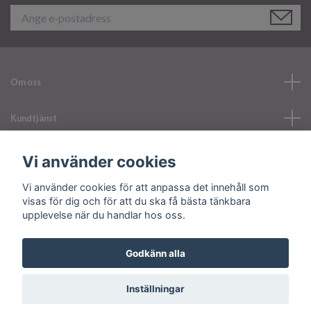
Om oss
Kundtjänst
Läs mer
Vi använder cookies
Vi använder cookies för att anpassa det innehåll som
Sociala medier
visas för dig och för att du ska få bästa tänkbara
upplevelse när du handlar hos oss.
Godkänn alla
© 2026 Your Nailerystore
Inställningar