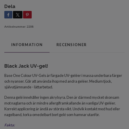
Dela
Artikelnummer:
2208
INFORMATION
RECENSIONER
Black Jack UV-gel!
Base One Colour UV-Gels är färgade UV-geléer i massa underbara färger
och nyanser. Går att använda ihop med andra geléer.
Medium tjock,
självutjämnande - lättarbetad.
Denna gelé innehåller ingen akrylsyra. Den är därmed mycket skonsam
mot naglarna och är mindre allergiframkallande än vanliga UV-geléer.
Korrekt applicering är ändå av största vikt. Undvik kontakt med hud eller
nagelband, torka omedelbart bort gelé som hamnar utanför.
Fakta: