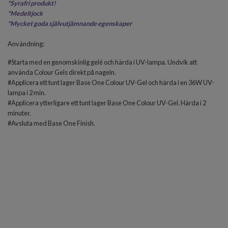
*
Syrafri produkt!
*Medeltjock
*
Mycket goda självutjämnande egenskaper
Användning:
#Starta med en genomskinlig gelé och härda i UV-lampa. Undvik att
använda Colour Gels direkt på nageln.
#Applicera ett tunt lager Base One Colour UV-Gel och härda i en 36W UV-
lampa i 2 min.
#Applicera ytterligare ett tunt lager Base One Colour UV-Gel. Härda i 2
minuter.
#Avsluta med
Base One Finish
.