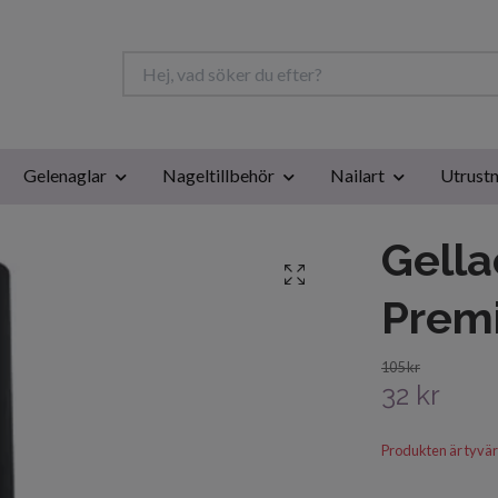
Gelenaglar
Nageltillbehör
Nailart
Utrustn
Gella
Prem
105 kr
32 kr
Produkten är tyvärr s