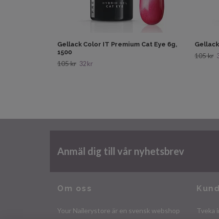
Gellack Color IT Premium Cat Eye 6g,
Gellack
1500
105 kr
105 kr
32 kr
Anmäl dig till vår nyhetsbrev
Om oss
Kund
Your Nailerystore är en svensk webshop
Tveka i