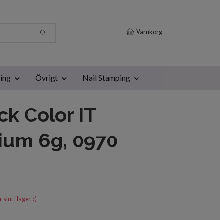
Varukorg
ing
Övrigt
Nail Stamping
ck Color IT
ium 6g, 0970
lut i lager. :(