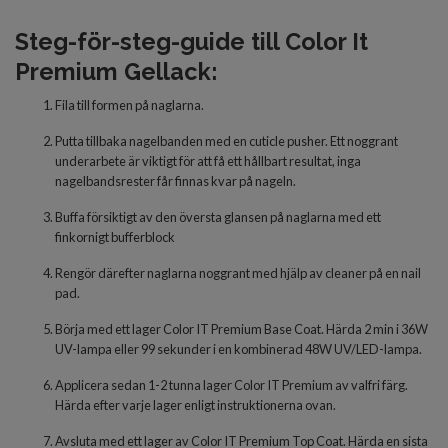
Steg-för-steg-guide till Color It
Premium Gellack:
Fila till formen på naglarna.
Putta tillbaka nagelbanden med en cuticle pusher. Ett noggrant
underarbete är viktigt för att få ett hållbart resultat, inga
nagelbandsrester får finnas kvar på nageln.
Buffa försiktigt av den översta glansen på naglarna med ett
finkornigt bufferblock
Rengör därefter naglarna noggrant med hjälp av cleaner på en nail
pad.
Börja med
ett lager Color IT Premium Base Coat. Härda 2 min i 36W
UV-lampa eller 99 sekunder i en kombinerad 48W UV/LED-lampa.
Applicera
sedan 1-2 tunna
lager
Color IT Premium av valfri färg.
Härda
efter varje lager
enligt inst
r
uktionerna ovan.
Avsluta
med
ett lager
av
Color IT Premium Top Coat. Härda en sista