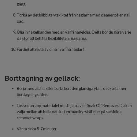
gång.
Torka av det klibbiga ytskiktet från naglarna med cleaner på en nail
pad.
Olja in nagelbanden med en valfri nagelolja. Detta bör du göra varje
dag för att behålla flexibiliteten i naglarna.
Färdigt
att njuta av dina nya fina naglar!
Borttagning av gellack:
Börja med att fila eller buffa bort den glansiga ytan, det kortar ner
borttagningstiden.
Lös sedan upp materialet med hjälp av en Soak Off Remover. Du kan
välja mellan att hälla vätska i en manikyrskål eller på särskilda
remover wraps.
Vänta cirka 5-7 minuter.