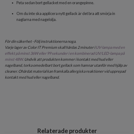
Peta sedan bort gellacket med en orangepinne.
Om du inte ska applicera nytt gellack är det bra att smörja in
naglarna med nagelolja.
För din säkerhet - Följ instruktionerna noga.
Varje lager av Color IT Premium skall härdas 2 minuter i
UV-lampa med en
effekt på minst 36W eller 99 sekunder i en kombinerad UV/LED-lampa på
minst 48W.
Undvik att produkten kommer i kontakt med hud eller
nagelband, torka omedelbart bort gellack som hamnar utanför med hjälp av
cleaner. Ohärdat material kan framkalla allergiska reaktioner vid upprepad
kontakt med hud eller nagelband.