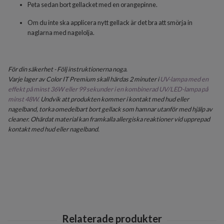
Peta sedan bort gellacket med en orangepinne.
Om du inte ska applicera nytt gellack är det bra att smörja in
naglarna med nagelolja.
För din säkerhet - Följ instruktionerna noga.
Varje lager av Color IT Premium skall härdas 2 minuter i
UV-lampa med en
effekt på minst 36W eller 99 sekunder i en kombinerad UV/LED-lampa på
minst 48W.
Undvik att produkten kommer i kontakt med hud eller
nagelband, torka omedelbart bort gellack som hamnar utanför med hjälp av
cleaner. Ohärdat material kan framkalla allergiska reaktioner vid upprepad
kontakt med hud eller nagelband.