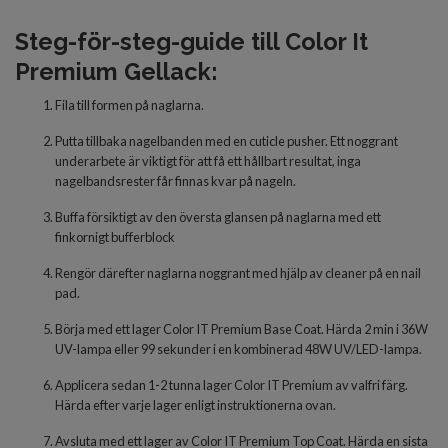
Steg-för-steg-guide till Color It
Premium Gellack:
Fila till formen på naglarna.
Putta tillbaka nagelbanden med en cuticle pusher. Ett noggrant
underarbete är viktigt för att få ett hållbart resultat, inga
nagelbandsrester får finnas kvar på nageln.
Buffa försiktigt av den översta glansen på naglarna med ett
finkornigt bufferblock
Rengör därefter naglarna noggrant med hjälp av cleaner på en nail
pad.
Börja med
ett lager Color IT Premium Base Coat. Härda 2 min i 36W
UV-lampa eller 99 sekunder i en kombinerad 48W UV/LED-lampa.
Applicera
sedan 1-2 tunna
lager
Color IT Premium av valfri färg.
Härda
efter varje lager
enligt inst
r
uktionerna ovan.
Avsluta
med
ett lager
av
Color IT Premium Top Coat. Härda en sista