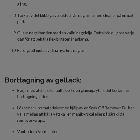
gång.
Torka av det klibbiga ytskiktet från naglarna med cleaner på en nail
pad.
Olja in nagelbanden med en valfri nagelolja. Detta bör du göra varje
dag för att behålla flexibiliteten i naglarna.
Färdigt
att njuta av dina nya fina naglar!
Borttagning av gellack:
Börja med att fila eller buffa bort den glansiga ytan, det kortar ner
borttagningstiden.
Lös sedan upp materialet med hjälp av en Soak Off Remover. Du kan
välja mellan att hälla vätska i en manikyrskål eller på särskilda
remover wraps.
Vänta cirka 5-7 minuter.