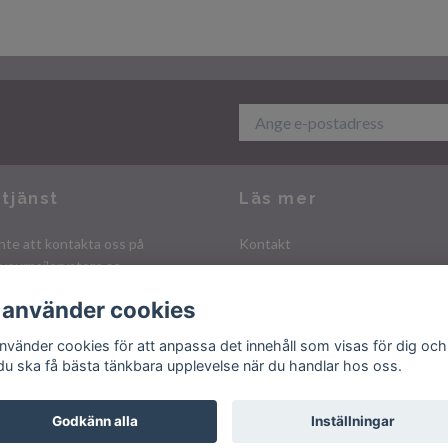
tjänst
Läs mer
nte att kontakta oss på
Kontakt
yournailerystore.se
Köpvillkor
Integritetspolicy
 använder cookies
använder cookies för att anpassa det innehåll som visas för dig och
 du ska få bästa tänkbara upplevelse när du handlar hos oss.
Godkänn alla
Inställningar