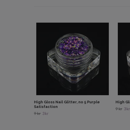
High Gloss Nail Glitter, no 5 Purple
High Gl
Satisfaction
9 kr
3 kr
9 kr
3 kr