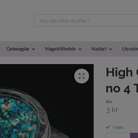
Gelenaglar
Nageltillbehör
Nailart
Utrustn
High 
no 4 
9 kr
3 kr
I lager.