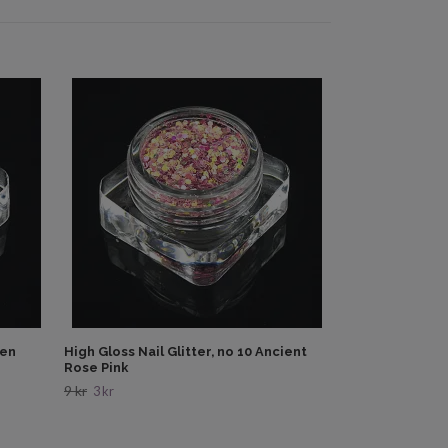
High Gloss Nail
Pink
9 kr
3 kr
den
High Gloss Nail Glitter, no 10 Ancient
Rose Pink
9 kr
3 kr