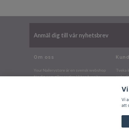
Anmäl dig till vår nyhetsbrev
Om oss
Kund
Your Nailerystore är en svensk webshop
Tveka i
för dig som gillar naglar. Vi har funnits
order@
sedan 2009 och har ett stort utbud av
Vi
nagelprodukter och tillbehör!
Organisationsnr. 750701-4806
Vi 
att
© 2026 Your Nailerystore