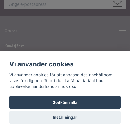
Om oss
Kundtjänst
Läs mer
Vi använder cookies
Vi använder cookies för att anpassa det innehåll som
Sociala medier
visas för dig och för att du ska få bästa tänkbara
upplevelse när du handlar hos oss.
Godkänn alla
© 2026 Your Nailerystore
Inställningar