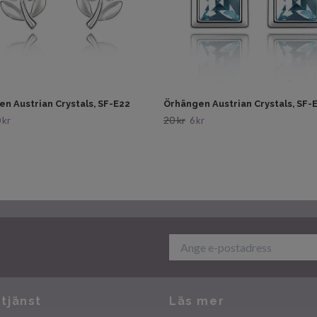
n Austrian Crystals, SF-E22
Örhängen Austrian Crystals, SF-
20 kr
 kr
6 kr
tjänst
Läs mer