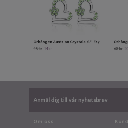
Örhängen Austrian Crystals, SF-E17
Örhänge
45 kr
68 kr
14 kr
20
Anmäl dig till vår nyhetsbrev
Om oss
Kund