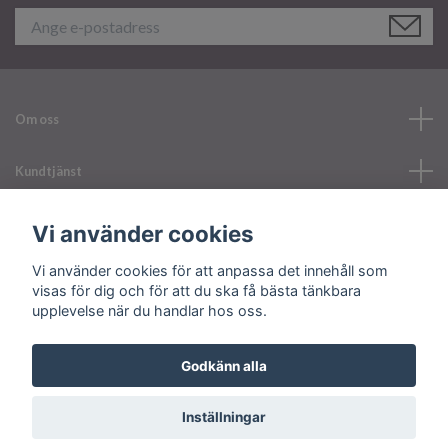
Om oss
Kundtjänst
Läs mer
Vi använder cookies
Vi använder cookies för att anpassa det innehåll som
Sociala medier
visas för dig och för att du ska få bästa tänkbara
upplevelse när du handlar hos oss.
Godkänn alla
© 2026 Your Nailerystore
Inställningar